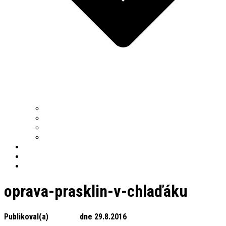
OPRAVY PRŮMYSLOVÝCH PODLAH
BETONOVÉ PODLAHY
POVRCHOVÉ ÚPRAVY PRŮMYSLOVÝCH PODLAH
SPECIÁLNÍ SPÁROVÁNÍ
LASER SCREED
REFERENCE
KONTAKT
oprava-prasklin-v-chlaďáku
Publikoval(a)
alfaweb
dne
29.8.2016