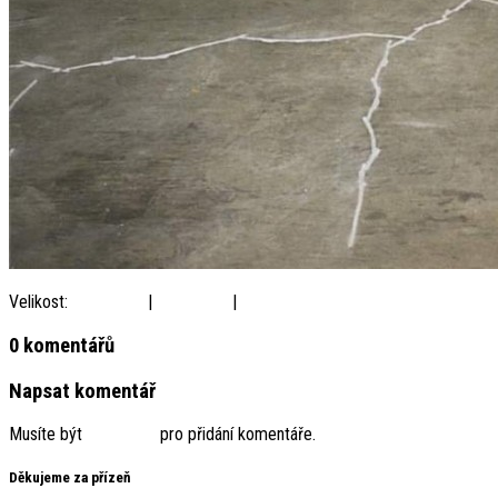
Velikost:
150 × 150
|
300 × 208
|
900 × 623
0 komentářů
Napsat komentář
Musíte být
přihlášený
pro přidání komentáře.
Děkujeme za přízeň