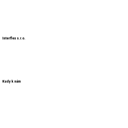
Interflex děkuje svým zákazníkům za projevenou důvěru a věří, že
jejich přízeň si zachová i do budoucích let.
Chráněný obsah
Chráněný obsah 2
Interflex s.r.o.
Nádražní 21
591 01 Žďár nad Sázavou
+420 566 620 100
interflex@interflex.cz
Kudy k nám