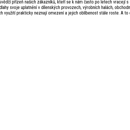
ědčí přízeň našich zákazníků, kteří se k nám často po letech vracejí s 
ahy svoje uplatnění v dílenských provozech, výrobních halách, obchodní
užití prakticky neznají omezení a jejich oblíbenost stále roste. A to dí
h přízeň si zachová i do budoucích let.