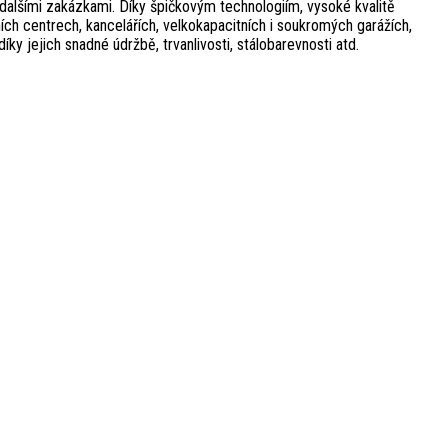
dalšími zakázkami. Díky špičkovým technologiím, vysoké kvalitě
ch centrech, kancelářích, velkokapacitních i soukromých garážích,
ky jejich snadné údržbě, trvanlivosti, stálobarevnosti atd.