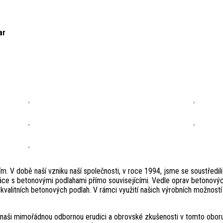
ar
 V době naší vzniku naší společnosti, v roce 1994, jsme se soustředil
é práce s betonovými podlahami přímo souvisejícími. Vedle oprav betono
alitních betonových podlah. V rámci využití našich výrobních možností
 naši mimořádnou odbornou erudici a obrovské zkušenosti v tomto obo