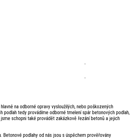
i hlavně na odborné opravy vysloužilých, nebo poškozených
vých podlah tedy provádíme odborné tmelení spár betonových podlah,
 jsme schopni také provádět zakázkově řezání betonů a jejich
ru. Betonové podlahy od nás jsou s úspěchem prověřovány