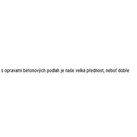
 s opravami betonových podlah je naše velká přednost, neboť dobře