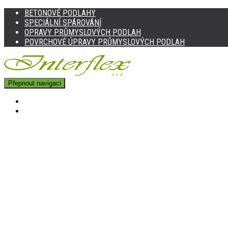
BETONOVÉ PODLAHY
SPECIÁLNÍ SPÁROVÁNÍ
OPRAVY PRŮMYSLOVÝCH PODLAH
POVRCHOVÉ ÚPRAVY PRŮMYSLOVÝCH PODLAH
Přepnout navigaci
DOMŮ
BETONOVÉ PODLAHY