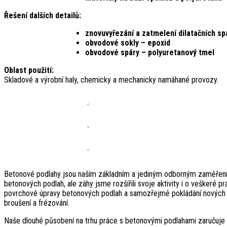
Řešení dalších detailů:
znovuvyřezání a zatmelení dilatačních sp
obvodové sokly – epoxid
obvodové spáry – polyuretanový tmel
Oblast použití:
Skladové a výrobní haly, chemicky a mechanicky namáhané provozy.
Betonové podlahy jsou naším základním a jediným odborným zaměřením.
betonových podlah, ale záhy jsme rozšířili svoje aktivity i o vešker
povrchové úpravy betonových podlah a samozřejmě pokládání nových kv
broušení a frézování.
Naše dlouhé působení na trhu práce s betonovými podlahami zaručuje