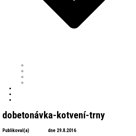
OPRAVY PRŮMYSLOVÝCH PODLAH
BETONOVÉ PODLAHY
POVRCHOVÉ ÚPRAVY PRŮMYSLOVÝCH PODLAH
SPECIÁLNÍ SPÁROVÁNÍ
LASER SCREED
REFERENCE
KONTAKT
dobetonávka-kotvení-trny
Publikoval(a)
alfaweb
dne
29.8.2016