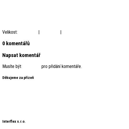
Velikost:
150 × 150
|
300 × 225
|
900 × 675
0 komentářů
Napsat komentář
Musíte být
přihlášený
pro přidání komentáře.
Děkujeme za přízeň
Interflex děkuje svým zákazníkům za projevenou důvěru a věří, že
jejich přízeň si zachová i do budoucích let.
Chráněný obsah
Chráněný obsah 2
Interflex s.r.o.