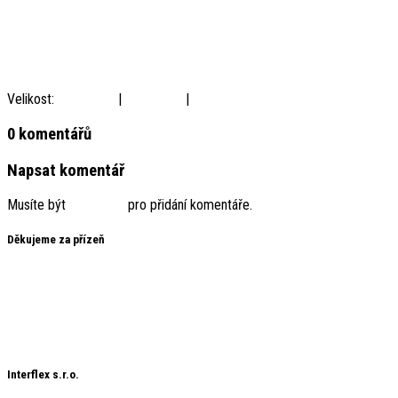
Velikost:
150 × 150
|
300 × 225
|
900 × 675
0 komentářů
Napsat komentář
Musíte být
přihlášený
pro přidání komentáře.
Děkujeme za přízeň
Interflex děkuje svým zákazníkům za projevenou důvěru a věří, že
jejich přízeň si zachová i do budoucích let.
Chráněný obsah
Chráněný obsah 2
Interflex s.r.o.