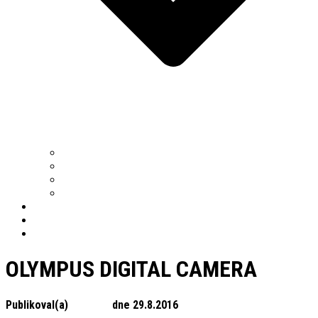
OPRAVY PRŮMYSLOVÝCH PODLAH
BETONOVÉ PODLAHY
POVRCHOVÉ ÚPRAVY PRŮMYSLOVÝCH PODLAH
SPECIÁLNÍ SPÁROVÁNÍ
LASER SCREED
REFERENCE
KONTAKT
OLYMPUS DIGITAL CAMERA
Publikoval(a)
alfaweb
dne
29.8.2016