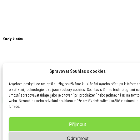
Nádražní 21
591 01 Žďár nad Sázavou
+420 566 620 100
interflex@interflex.cz
Kudy k nám
Spravovat Souhlas s cookies
Abychom poskytli co nejlepší služby, používáme k ukládání a/nebo přístupu k informa
o zařízení, technologie jako jsou soubory cookies. Souhlas s těmito technologiemi n
umožní zpracovávat údaje, jako je chování při procházení nebo jedinečná ID na tomto
Klepnutím přijměte marketingové soubory cookie a povolte tento obsah
webu. Nesouhlas nebo odvolání souhlasu může nepříznivě ovlivnit určité vlastnosti a
funkce.
BETONOVÉ PODLAHY
SPECIÁLNÍ SPÁROVÁNÍ
OPRAVY PRŮMYSLOVÝCH PODLAH
POVRCHOVÉ ÚPRAVY PRŮMYSLOVÝCH PODLAH
Přijmout
© 2022 Interflex s.r.o. | Developed by
ALFA-WEB.cz
Odmítnout